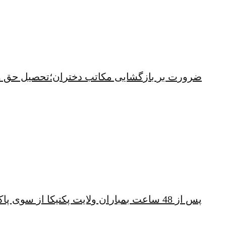
ضرورت بر بازگشایی مکاتب دختران؛تحصیل حق 
پس از 48 ساعت بمباران ولایت پکتیکا از سوی پاکستان؛ شهباز شریف همچنان خشمگین است