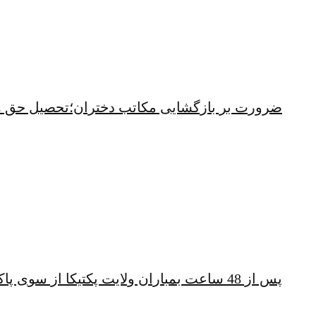
ضرورت بر بازگشایی مکاتب دختران؛تحصیل حق 
پس از 48 ساعت بمباران ولایت پکتیکا از سوی پاکستان؛ شهباز شریف همچنان خشمگین است