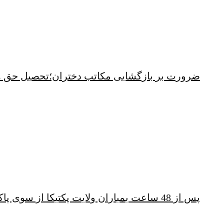
ضرورت بر بازگشایی مکاتب دختران؛تحصیل حق 
پس از 48 ساعت بمباران ولایت پکتیکا از سوی پاکستان؛ شهباز شریف همچنان خشمگین است