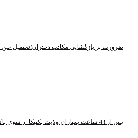
ضرورت بر بازگشایی مکاتب دختران؛تحصیل حق 
پس از 48 ساعت بمباران ولایت پکتیکا از سوی پاکستان؛ شهباز شریف همچنان خشمگین است