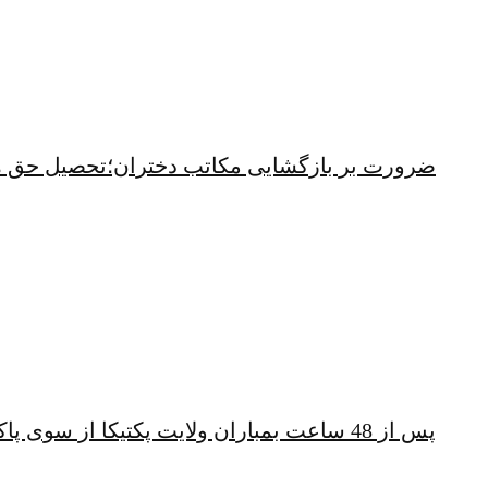
ضرورت بر بازگشایی مکاتب دختران؛تحصیل حق 
پس از 48 ساعت بمباران ولایت پکتیکا از سوی پاکستان؛ شهباز شریف همچنان خشمگین است