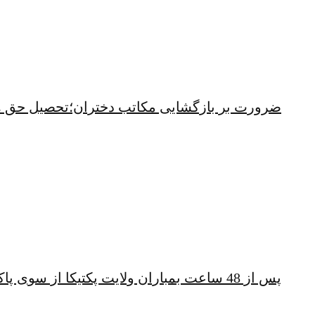
ضرورت بر بازگشایی مکاتب دختران؛تحصیل حق 
پس از 48 ساعت بمباران ولایت پکتیکا از سوی پاکستان؛ شهباز شریف همچنان خشمگین است