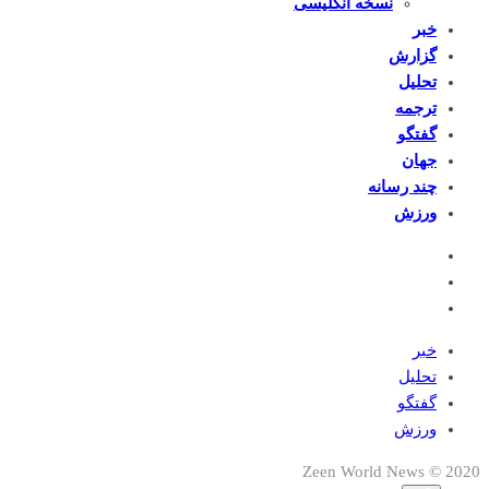
نسخه انگلیسی
خبر
گزارش
تحلیل
ترجمه
گفتگو
جهان
چند رسانه
ورزش
خبر
تحلیل
گفتگو
ورزش
2020 © Zeen World News