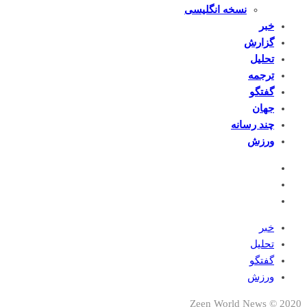
نسخه انگلیسی
خبر
گزارش
تحلیل
ترجمه
گفتگو
جهان
چند رسانه
ورزش
خبر
تحلیل
گفتگو
ورزش
2020 © Zeen World News