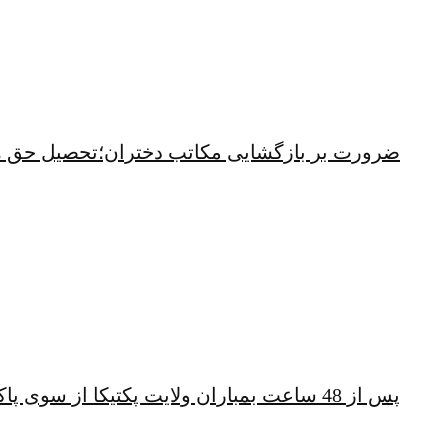
ضرورت بر بازگشایی مکاتب دختران؛تحصیل حق 
پس از 48 ساعت بمباران ولایت پکتیکا از سوی پاکستان؛ شهباز شریف همچنان خشمگین است