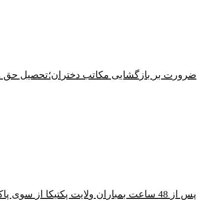
ضرورت بر بازگشایی مکاتب دختران؛تحصیل حق 
پس از 48 ساعت بمباران ولایت پکتیکا از سوی پاکستان؛ شهباز شریف همچنان خشمگین است