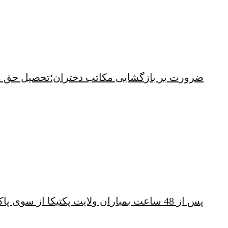
ضرورت بر بازگشایی مکاتب دختران؛تحصیل حق 
پس از 48 ساعت بمباران ولایت پکتیکا از سوی پاکستان؛ شهباز شریف همچنان خشمگین است