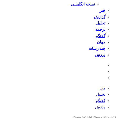
نسخه انگلیسی
خبر
گزارش
تحلیل
ترجمه
گفتگو
جهان
چند رسانه
ورزش
خبر
تحلیل
گفتگو
ورزش
2020 © Zeen World News